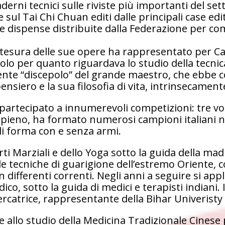
derni tecnici sulle riviste più importanti del set
 e sul Tai Chi Chuan editi dalle principali case ed
le dispense distribuite dalla Federazione per co
 stesura delle sue opere ha rappresentato per C
olo per quanto riguardava lo studio della tecnic
nte “discepolo” del grande maestro, che ebbe c
ensiero e la sua filosofia di vita, intrinsecament
 partecipato a innumerevoli competizioni: tre vo
ieno, ha formato numerosi campioni italiani nel
di forma con e senza armi.
rti Marziali e dello Yoga sotto la guida della m
lle tecniche di guarigione dell’estremo Oriente, 
 differenti correnti. Negli anni a seguire si appli
o, sotto la guida di medici e terapisti indiani. I
rcatrice, rappresentante della Bihar Univeristy 
he allo studio della Medicina Tradizionale Cines