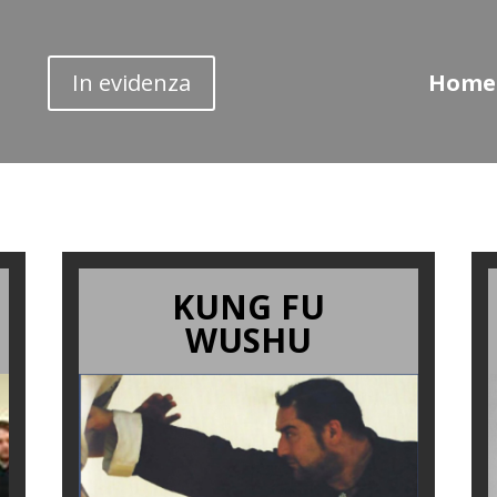
In evidenza
Home
KUNG FU
WUSHU