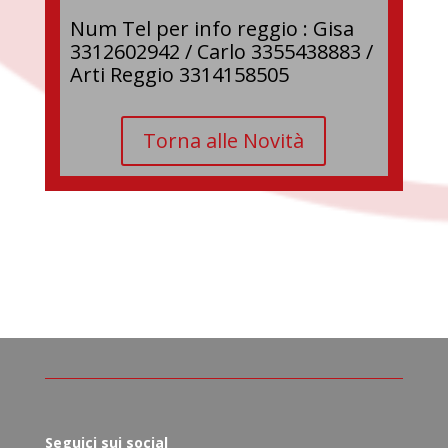
Num Tel per info reggio : Gisa
3312602942 / Carlo 3355438883 /
Arti Reggio 3314158505
Torna alle Novità
Seguici sui social